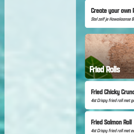
Create your own 
Stel zelf je Hawaiiaanse
Fried Rolls
Fried Chicky Crunc
4st Crispy fried roll met
Fried Salmon Roll
4st Crispy fried roll met