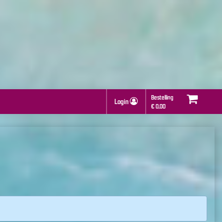
Bestelling
Login
€ 0,00
Kies een vestiging
U heeft nog geen producten in uw winkelmandje.