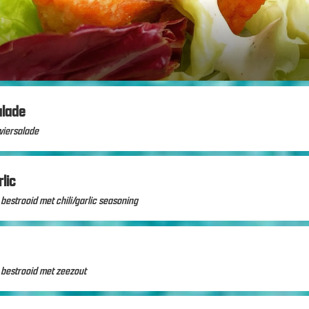
lade
wiersalade
lic
estrooid met chili/garlic seasoning
bestrooid met zeezout