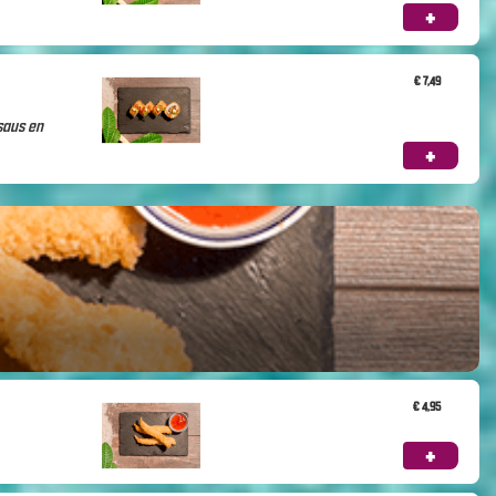
+
€ 7,49
saus en
+
€ 4,95
+