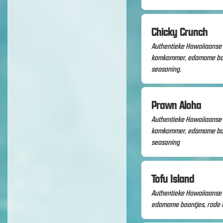
Chicky Crunch
Authentieke Hawaiiaanse B
komkommer, edamame boont
seasoning.
Prawn Aloha
Authentieke Hawaiiaanse 
komkommer, edamame boont
seasoning
Tofu Island
Authentieke Hawaiiaanse 
edamame boontjes, rode k