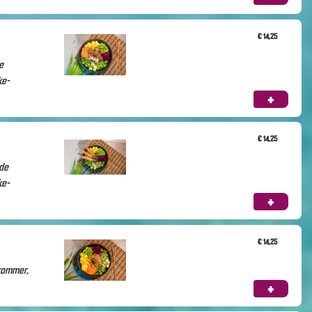
€ 14,25
e
ke-
+
€ 14,25
rde
ke-
+
€ 14,25
kommer,
+