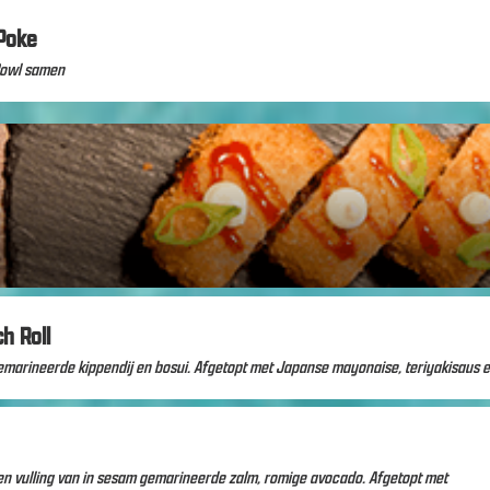
Poke
 Bowl samen
h Roll
 gemarineerde kippendij en bosui. Afgetopt met Japanse mayonaise, teriyakisaus e
 een vulling van in sesam gemarineerde zalm, romige avocado. Afgetopt met