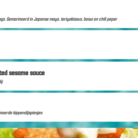
s. Gemarineerd in Japanse mayo, teriyakisaus, bosui en chili peper
sted sesame sauce
ij
ineerde kippendijspiesjes