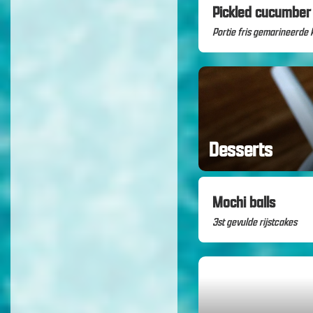
Pickled cucumber
Portie fris gemarineerd
Desserts
Mochi balls
3st gevulde rijstcakes