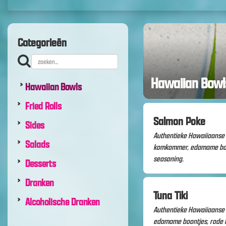
Categorieën
Hawaiian Bowl
Hawaiian Bowls
Fried Rolls
Salmon Poke
Sides
Authentieke Hawaiiaanse 
Salads
komkommer, edamame boont
seasoning.
Desserts
Dranken
Tuna Tiki
Alcoholische Dranken
Authentieke Hawaiiaanse 
edamame boontjes, rode ko