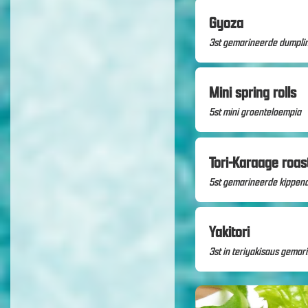
Gyoza
3st gemarineerde dumpling
Mini spring rolls
5st mini groenteloempia
Tori-Karaage roa
5st gemarineerde kippend
Yakitori
3st in teriyakisaus gemar