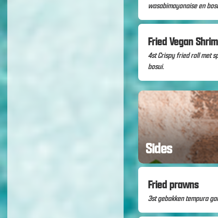
wasabimayonaise en bosu
Fried Vegan Shrim
4st Crispy fried roll met
bosui.
Sides
Fried prawns
3st gebakken tempura ga