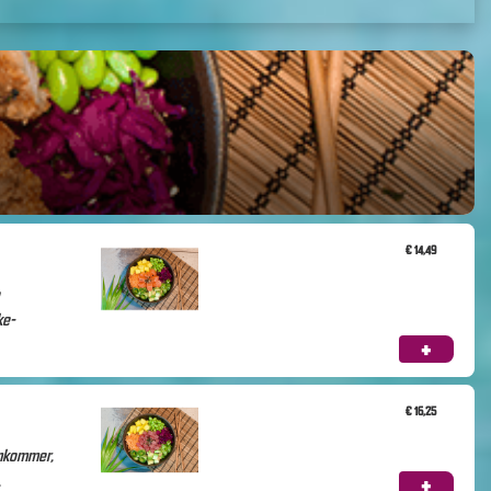
Totaal:
€ 0,00
Verder winkelen
Bestellen
€ 14,49
ke-
+
€ 16,25
omkommer,
.
+