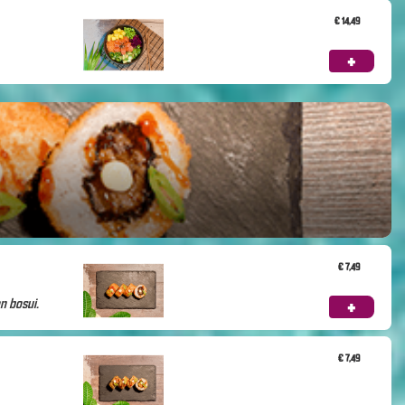
€ 14,49
+
€ 7,49
n bosui.
+
€ 7,49