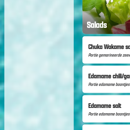
Salads
Chuka Wakame sa
Portie gemarineerde zee
Edamame chili/gar
Portie edamame boontjes b
Edamame salt
Portie edamame boontjes 