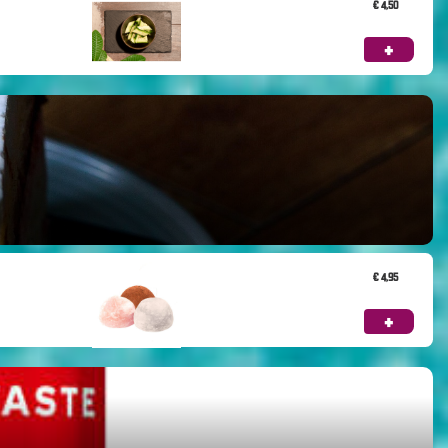
€ 4,50
+
€ 4,95
+