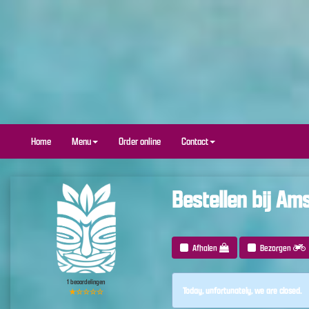
Home
Menu
Order online
Contact
Bestellen bij A
Afhalen
Bezorgen
1 beoordelingen
Today, unfortunately, we are closed.
★☆☆☆☆